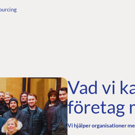
sourcing
Vad vi k
företag
Vi hjälper organisationer me