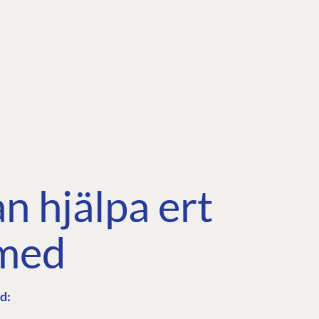
an hjälpa ert
 med
d: