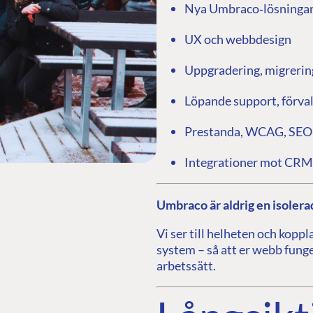
Nya Umbraco‑lösningar 
UX och webbdesign
Uppgradering, migrerin
Löpande support, förval
Prestanda, WCAG, SEO 
Integrationer mot CRM,
G
ENTERPRISE
LEARN
Case Studies
Knowledge
Umbraco är aldrig en isolera
Umbraco by Industry
Blog
Vi ser till helheten och kopp
Knowledge
system – så att er webb funge
PARTNERS
Umbraco In
arbetssätt.
Find a Partner
Enterprise
Become a Partner