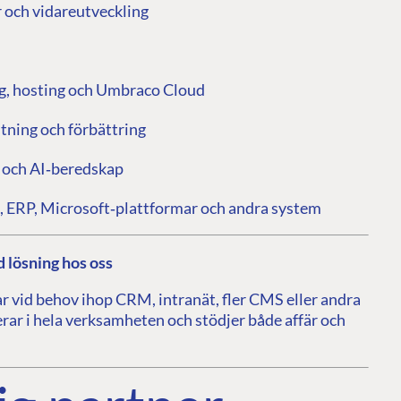
och vidareutveckling
g, hosting och Umbraco Cloud
tning och förbättring
och AI‑beredskap
 ERP, Microsoft‑plattformar och andra system
CONNECT
 Center
Community
d lösning hos oss
Codegarden
lar vid behov ihop CRM, intranät, fler CMS eller andra
 base
Forum
rar i hela verksamheten och stödjer både affär och
tegrations
Discord
 CMS
GET TO KNOW US