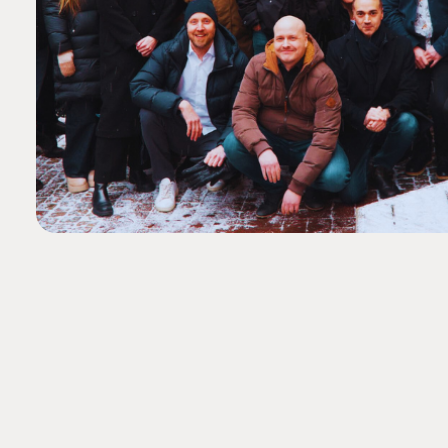
PLATFORM & HOSTIN
CMS
Cloud
CMS SERVICES
Add-ons
Heartcore