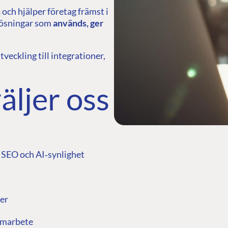
m
och hjälper företag främst i
lösningar som
används, ger
tveckling till integrationer,
äljer oss
 SEO och AI‑synlighet
öer
samarbete