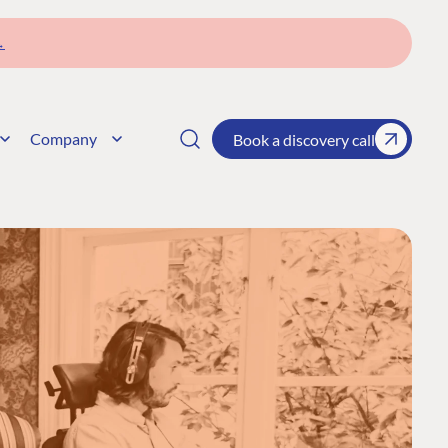
→
Company
Book a discovery call