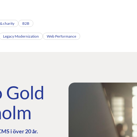
 & charity
B2B
Legacy Modernization
Web Performance
 Gold
holm
MS i över 20 år.